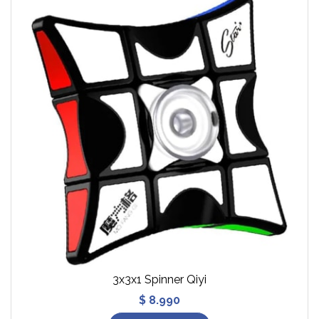
3x3x1 Spinner Qiyi
$ 8.990