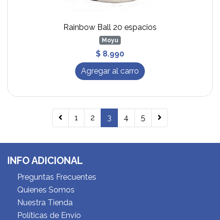
Rainbow Ball 20 espacios
Moyu
$ 8.990
Agregar al carro
1
2
3
4
5
INFO ADICIONAL
Preguntas Frecuentes
Quienes Somos
Nuestra Tienda
Políticas de Envío