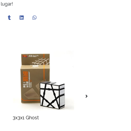
 lugar!
3x3x1 Ghost
Pyraminx Meilong M