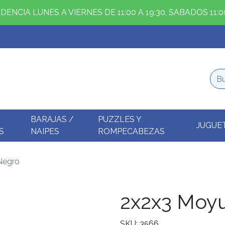
ENCIA LUNES A VIERNES DE 11:00 A 19:30, SABADOS 11:00
BARAJAS /
PUZZLES Y
JUGUE
S
NAIPES
ROMPECABEZAS
Negro
2x2x3 Moy
SKU: 3566