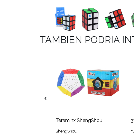
TAMBIEN PODRIA I
yi
Teraminx ShengShou
3
ShengShou
Y