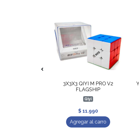
 QIYI M PRO
3X3X3 QIYI M PRO V2
FLAGSHIP
Qiyi
Qiyi
$ 14.990
$ 11.990
gar al carro
Agregar al carro