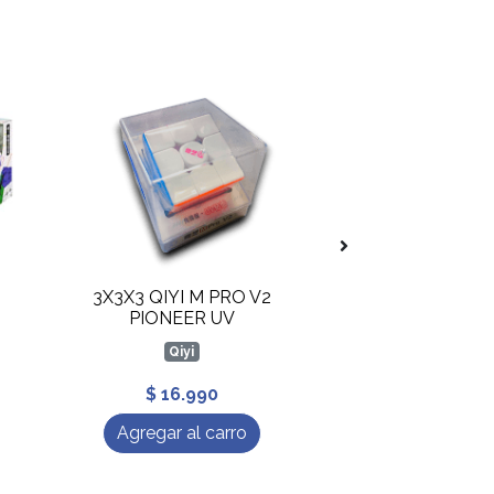
3X3X3 QIYI M PRO V2
4X4X4 QIYI
PIONEER UV
Qiyi
Qiyi
$ 16.990
$ 14.9
Agregar al carro
Agregar al 