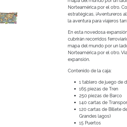
mapa del mundo por un lado 
Norteamérica por el otro. Con
estratégicas, ¡Aventureros a
la aventura para viajeros t
En esta novedosa expansión d
cubrirán recorridos ferrovia
mapa del mundo por un lado 
Norteamérica por el otro. Vi
expansión.
Contenido de la caja:
1 tablero de juego de 
165 piezas de Tren
250 piezas de Barco
140 cartas de Transpo
120 cartas de Billete d
Grandes lagos)
15 Puertos