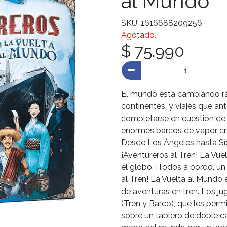
al Mundo
SKU: 1616688209256
Agotado.
$ 75.990
El mundo está cambiando ráp
continentes, y viajes que a
completarse en cuestión de 
enormes barcos de vapor cr
Desde Los Ángeles hasta Sí
¡Aventureros al Tren! La Vue
el globo. ¡Todos a bordo, un
al Tren! La Vuelta al Mundo 
de aventuras en tren. Los j
(Tren y Barco), que les permi
sobre un tablero de doble c