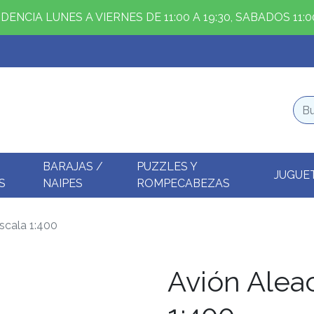
ENCIA LUNES A VIERNES DE 11:00 A 19:30, SABADOS 11:00
BARAJAS /
PUZZLES Y
JUGUE
S
NAIPES
ROMPECABEZAS
scala 1:400
Avión Alea