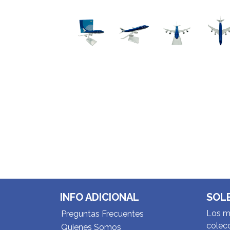
INFO ADICIONAL
SOL
Los me
Preguntas Frecuentes
colecc
Quienes Somos