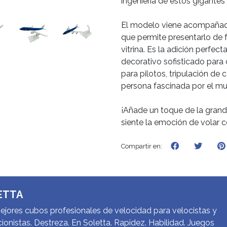
ingeniería de estos gigantes 
El modelo viene acompañado
que permite presentarlo de f
vitrina. Es la adición perfec
decorativo sofisticado para 
para pilotos, tripulación de 
persona fascinada por el mu
¡Añade un toque de la grande
siente la emoción de volar
Compartir en:
ETTA
jores cubos profesionales de velocidad para velocistas y
ionistas. Destreza. En Soletta. Rapidez. Habilidad. Juegos