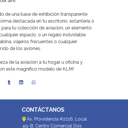
del aire.
 de una base de exhibición transparente
orma destacada en tu escritorio, estantería o
ta para tu colección de aviación, un elemento
cualquier espacio, o un regalo inolvidable
cabina, viajeros frecuentes o cualquier
ndo de los aviones.
za de la aviación a tu hogar u oficina y
 con este magnífico modelo de KLM!
CONTÁCTANOS
Av. Providencia #2216, Local
49-B, Centro Comercial Dos