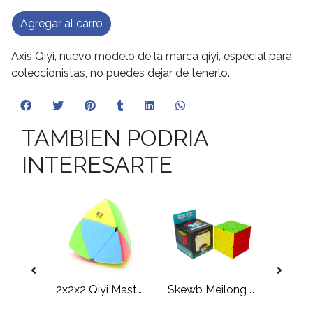
Agregar al carro
Axis Qiyi, nuevo modelo de la marca qiyi, especial para
coleccionistas, no puedes dejar de tenerlo.
TAMBIEN PODRIA
INTERESARTE
Cube
2x2x2 Qiyi Mastermorphix
Skewb Meilong Mixup III