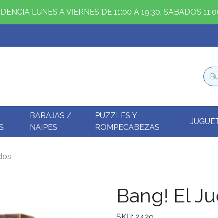
ENCIA LUNES A VIERNES DE 11:00 A 19:30, SABADOS 11:00
BARAJAS /
PUZZLES Y
JUGUE
S
NAIPES
ROMPECABEZAS
dos
Bang! El J
SKU: 2429