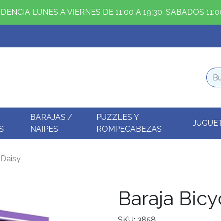
ENCIA LUNES A VIERNES DE 11:00 A 19:30, SABADOS 11:00
BARAJAS /
PUZZLES Y
JUGUE
S
NAIPES
ROMPECABEZAS
 Daisy
Baraja Bicy
SKU: 3858