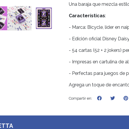
Una baraja que mezcla estilo,
Características
:
- Marca: Bicycle, líder en na
- Edición oficial Disney Dais
- 54 cartas (52 + 2 jokers) p
- Impresas en cartulina de 
- Perfectas para juegos de p
Agrega un toque de encanto 
Compartir en:
ETTA