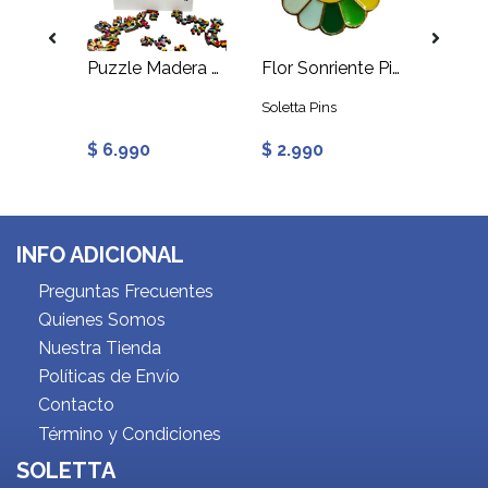
ube
Puzzle Madera Gato 62 piezas
Flor Sonriente Pin Prendedor
Soletta Pins
Soletta 
$ 6.990
$ 2.990
$ 2.9
INFO ADICIONAL
Preguntas Frecuentes
Quienes Somos
Nuestra Tienda
Políticas de Envío
Contacto
Término y Condiciones
SOLETTA