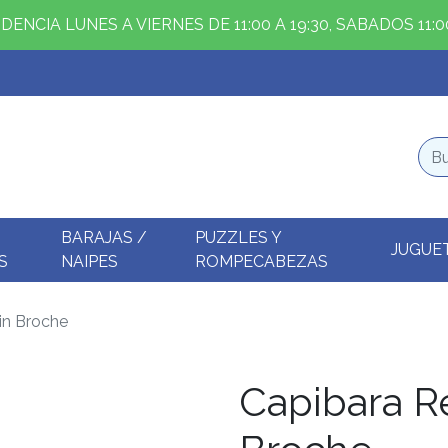
ENCIA LUNES A VIERNES DE 11:00 A 19:30, SABADOS 11:00
BARAJAS /
PUZZLES Y
JUGUE
S
NAIPES
ROMPECABEZAS
in Broche
Capibara Re