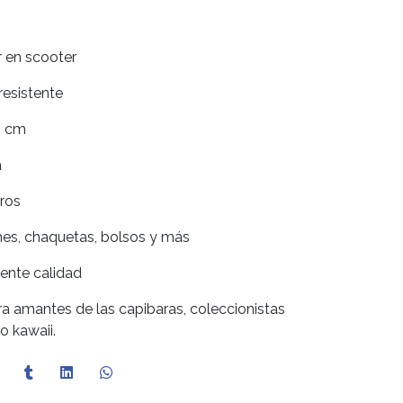
r en scooter
resistente
3 cm
a
eros
ches, chaquetas, bolsos y más
ente calidad
a amantes de las capibaras, coleccionistas
o kawaii.