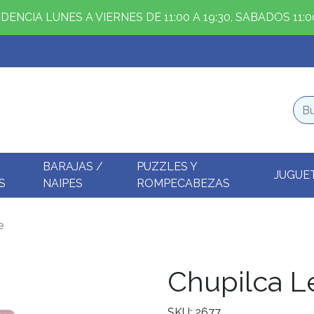
ENCIA LUNES A VIERNES DE 11:00 A 19:30, SABADOS 11:00
BARAJAS /
PUZZLES Y
JUGUE
S
NAIPES
ROMPECABEZAS
e
Chupilca L
SKU: 2677