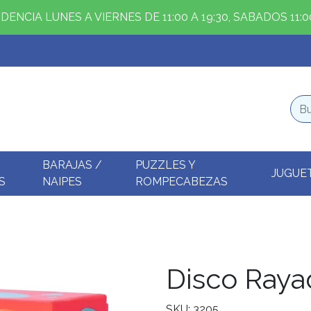
ENCIA LUNES A VIERNES DE 11:00 A 19:30, SABADOS 11:00
BARAJAS /
PUZZLES Y
JUGUE
S
NAIPES
ROMPECABEZAS
Disco Raya
SKU: 3205