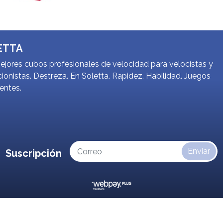
ETTA
jores cubos profesionales de velocidad para velocistas y
ionistas. Destreza. En Soletta. Rapidez. Habilidad. Juegos
gentes.
Enviar
Suscripción
Soletta © 2026
¿Te gusta mi tienda? Yo vendo con
Bsale