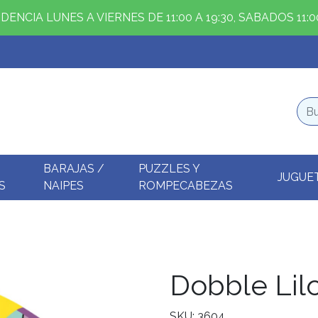
ENCIA LUNES A VIERNES DE 11:00 A 19:30, SABADOS 11:00
BARAJAS /
PUZZLES Y
JUGUE
S
NAIPES
ROMPECABEZAS
Dobble Lilo
SKU: 3604