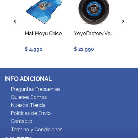
iyi
Mat Moyu Chico
YoyoFactory Velocity
$ 4.990
$ 21.990
$ 7.9
INFO ADICIONAL
Preguntas Frecuentes
Quienes Somos
Nuestra Tienda
Políticas de Envío
Contacto
Término y Condiciones