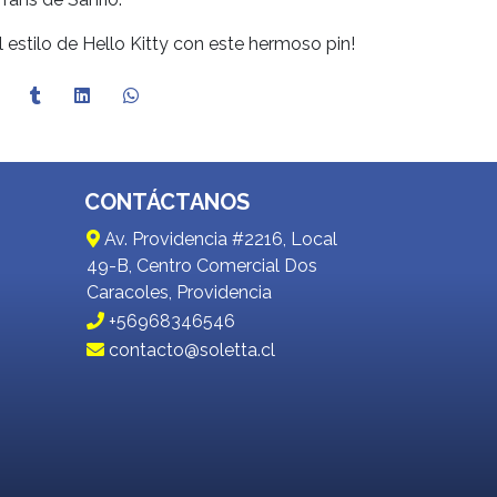
l estilo de Hello Kitty con este hermoso pin!
CONTÁCTANOS
Av. Providencia #2216, Local
49-B, Centro Comercial Dos
Caracoles, Providencia
+56968346546
contacto@soletta.cl