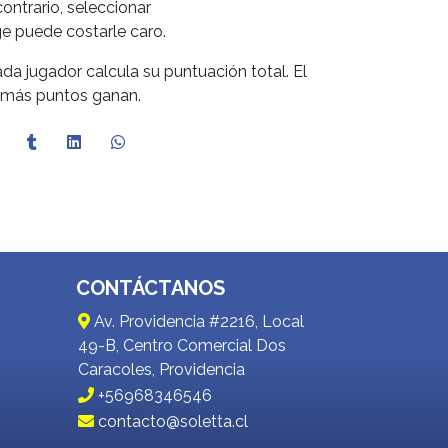
ontrario, seleccionar
ge puede costarle caro.
cada jugador calcula su puntuación total. El
n más puntos ganan.
CONTÁCTANOS
Av. Providencia #2216, Local
49-B, Centro Comercial Dos
Caracoles, Providencia
+56968346546
contacto@soletta.cl