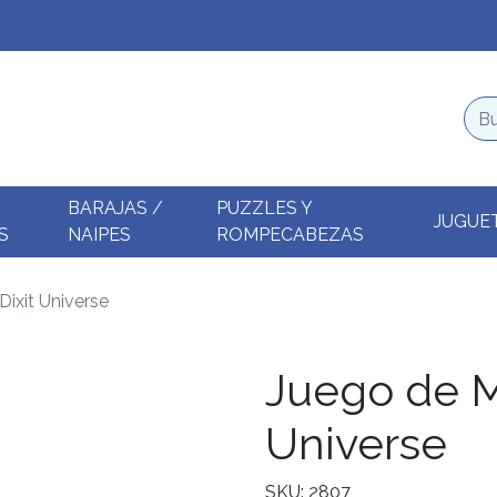
BARAJAS /
PUZZLES Y
JUGUE
S
NAIPES
ROMPECABEZAS
Dixit Universe
Juego de Me
Universe
SKU: 2807