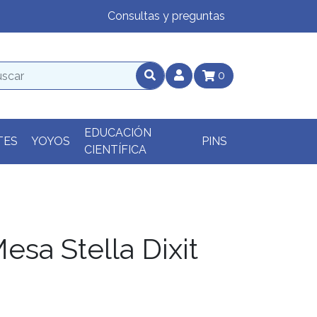
Consultas y preguntas
0
EDUCACIÓN
TES
YOYOS
PINS
CIENTÍFICA
sa Stella Dixit