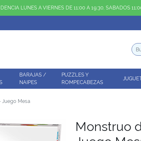
ENCIA LUNES A VIERNES DE 11:00 A 19:30, SABADOS 11:00
BARAJAS /
PUZZLES Y
JUGUE
S
NAIPES
ROMPECABEZAS
- Juego Mesa
Monstruo d