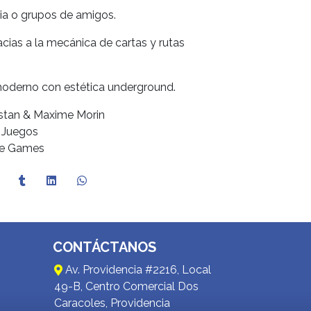
lia o grupos de amigos.
acias a la mecánica de cartas y rutas
 moderno con estética underground.
stan & Maxime Morin
l Juegos
nge Games
CONTÁCTANOS
Av. Providencia #2216, Local
49-B, Centro Comercial Dos
Caracoles, Providencia