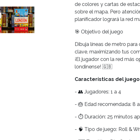
de colores y cartas de estac
sobre el mapa. Pero atención
planificador logrará la red má
🎯 Objetivo del juego
Dibuja líneas de metro par
clave, maximizando tus com
¡El jugador con la red más o
londinense! 🇬🇧
Características del juego
- 👥 Jugadores: 1 a 4
- 🎂 Edad recomendada: 8 a
- ⏱️ Duración: 25 minutos ap
- 🧠 Tipo de juego: Roll & Wri