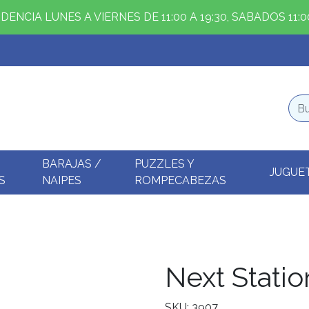
ENCIA LUNES A VIERNES DE 11:00 A 19:30, SABADOS 11:00
BARAJAS /
PUZZLES Y
JUGUE
S
NAIPES
ROMPECABEZAS
Next Stati
SKU: 3907