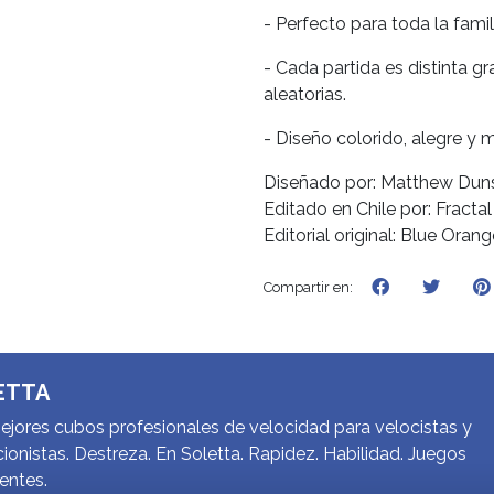
- Perfecto para toda la fami
- Cada partida es distinta gr
aleatorias.
- Diseño colorido, alegre y
Diseñado por: Matthew Dun
Editado en Chile por: Fracta
Editorial original: Blue Ora
Compartir en:
ETTA
jores cubos profesionales de velocidad para velocistas y
ionistas. Destreza. En Soletta. Rapidez. Habilidad. Juegos
gentes.