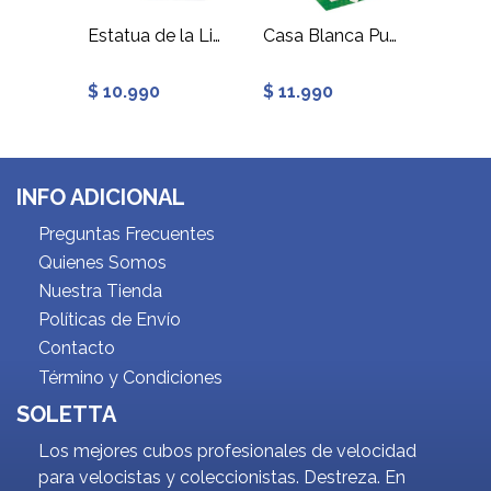
Empire State Puzzle 3D 54 Piezas
Estatua de la Libertad Puzzle 3D 39 Piezas
Casa Blanca Puzzle 3D 64 Piezas
$ 10.990
$ 11.990
$ 10.
INFO ADICIONAL
Preguntas Frecuentes
Quienes Somos
Nuestra Tienda
Políticas de Envío
Contacto
Término y Condiciones
SOLETTA
Los mejores cubos profesionales de velocidad
para velocistas y coleccionistas. Destreza. En