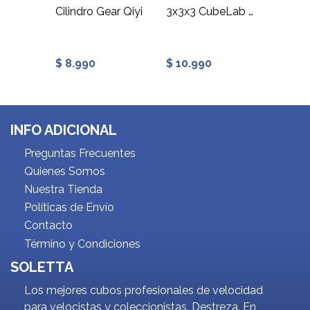
3x3x3 Llavero Gan 330
Cilindro Gear Qiyi
3x3x3 CubeLab Mini Cube
Mat M
$ 8.990
$ 10.990
$ 4.9
INFO ADICIONAL
Preguntas Frecuentes
Quienes Somos
Nuestra Tienda
Políticas de Envío
Contacto
Término y Condiciones
SOLETTA
Los mejores cubos profesionales de velocidad
para velocistas y coleccionistas. Destreza. En