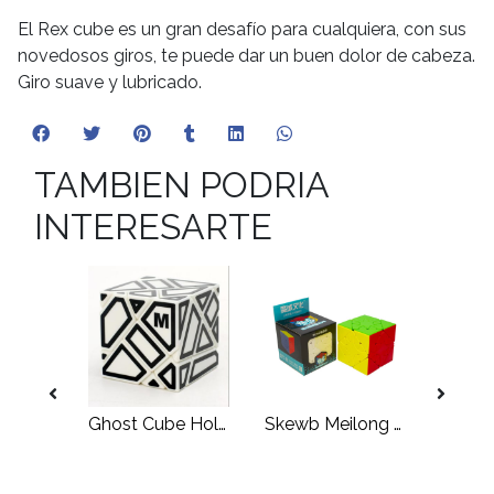
El Rex cube es un gran desafío para cualquiera, con sus
novedosos giros, te puede dar un buen dolor de cabeza.
Giro suave y lubricado.
TAMBIEN PODRIA
INTERESARTE
 2x2
Ghost Cube Hollow
Skewb Meilong Mixup III
ShengS