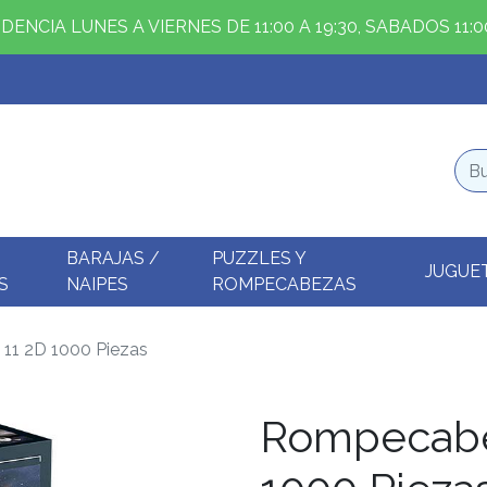
ENCIA LUNES A VIERNES DE 11:00 A 19:30, SABADOS 11:00
BARAJAS /
PUZZLES Y
JUGUE
S
NAIPES
ROMPECABEZAS
11 2D 1000 Piezas
Rompecabe