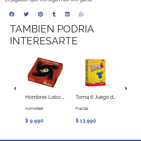
TAMBIEN PODRIA
INTERESARTE
The Game Cara a Cara
Hombres Lobo Juego de Mesa
Toma 6 Juego de Mesa
No Sin
Asmodee
Fractal
Asmod
$ 9.990
$ 13.990
$ 12.