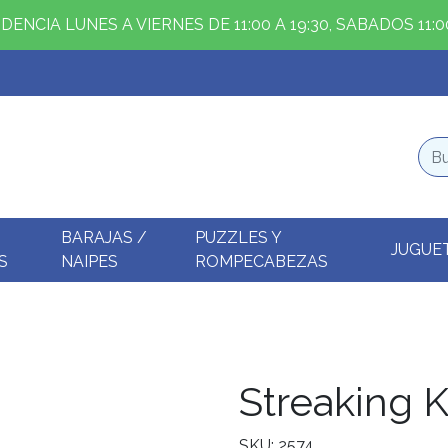
ENCIA LUNES A VIERNES DE 11:00 A 19:30, SABADOS 11:00
BARAJAS /
PUZZLES Y
JUGUE
S
NAIPES
ROMPECABEZAS
Streaking K
SKU: 2574