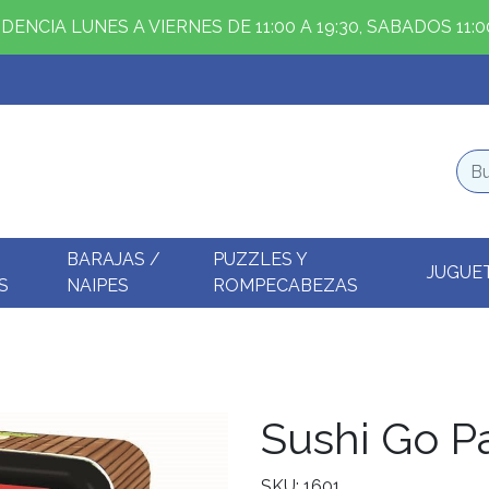
ENCIA LUNES A VIERNES DE 11:00 A 19:30, SABADOS 11:00
BARAJAS /
PUZZLES Y
JUGUE
S
NAIPES
ROMPECABEZAS
Sushi Go Pa
SKU: 1601