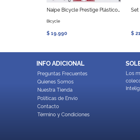
Naipe Bicycle Prestige Plástico Rider Back
Set
Bicycle
$ 19.990
$ 2
INFO ADICIONAL
SOL
Los me
Preguntas Frecuentes
colecc
Quienes Somos
Inteli
Nuestra Tienda
Políticas de Envío
Contacto
Término y Condiciones