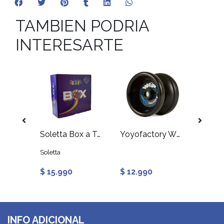
TAMBIEN PODRIA
INTERESARTE
e Yuxin
Soletta Box a Tu Medida
Yoyofactory Whip Con Respuesta
Soletta
YoyoFac
$ 15.990
$ 12.990
$ 2.9
INFO ADICIONAL