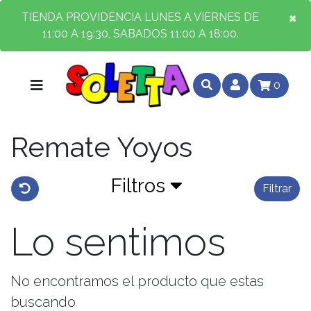
×
×
TIENDA PROVIDENCIA LUNES A VIERNES DE
11:00 A 19:30, SABADOS 11:00 A 18:00.
0
Remate Yoyos
Filtros
Filtrar
Lo sentimos
No encontramos el producto que estas
buscando