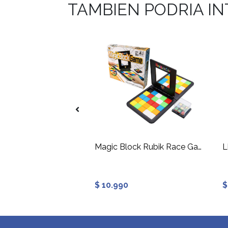
TAMBIEN PODRIA I
 N°2: Accel
Magic Block Rubik Race Game
L
$ 10.990
$