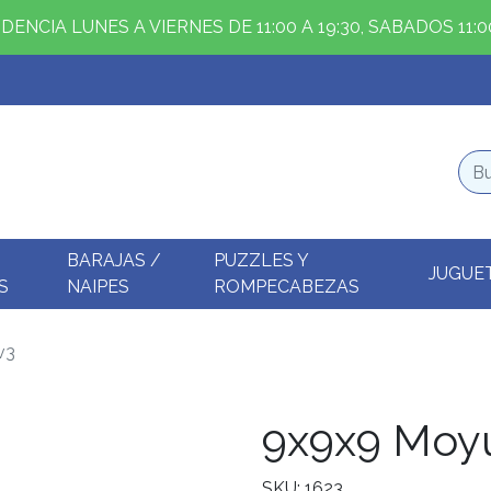
ENCIA LUNES A VIERNES DE 11:00 A 19:30, SABADOS 11:00
BARAJAS /
PUZZLES Y
JUGUE
S
NAIPES
ROMPECABEZAS
v3
9x9x9 Moyu
SKU: 1623