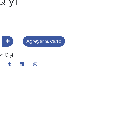
Qiyi
Agregar al carro
n Qiyi