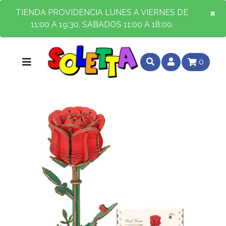
×
×
TIENDA PROVIDENCIA LUNES A VIERNES DE
11:00 A 19:30, SABADOS 11:00 A 18:00.
0