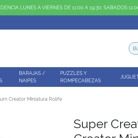
ENCIA LUNES A VIERNES DE 11:00 A 19:30, SABADOS 11:00
BARAJAS /
PUZZLES Y
JUGUE
S
NAIPES
ROMPECABEZAS
um Creator Miniatura Rolife
Super Crea