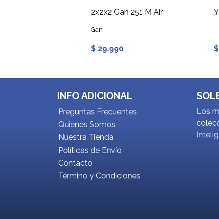
rrior S
2x2x2 Gan 251 M Air
Gan
$ 29.990
$
INFO ADICIONAL
SOL
Los me
Preguntas Frecuentes
colecc
Quienes Somos
Inteli
Nuestra Tienda
Políticas de Envío
Contacto
Término y Condiciones