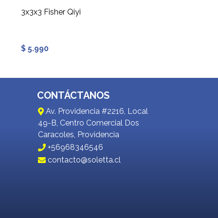
3x3x3 Fisher Qiyi
3x3x3 Warrior S
$ 5.990
$ 2.990
CONTÁCTANOS
Av. Providencia #2216, Local
49-B, Centro Comercial Dos
Caracoles, Providencia
+56968346546
contacto@soletta.cl