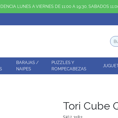
ENCIA LUNES A VIERNES DE 11:00 A 19:30, SABADOS 11:00
BARAJAS /
PUZZLES Y
JUGUE
S
NAIPES
ROMPECABEZAS
Tori Cube Q
SKU: 3182